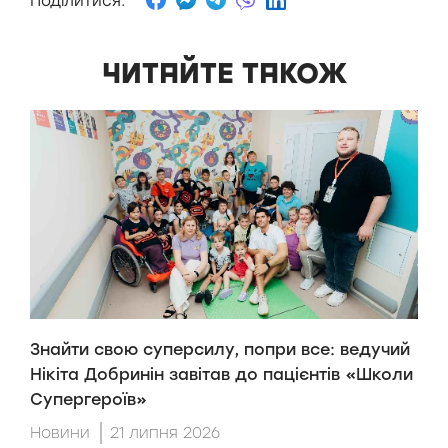
Поділитися:
ЧИТАЙТЕ ТАКОЖ
Знайти свою суперсилу, попри все: ведучий
H
Нікіта Добринін завітав до пацієнтів «Школи
п
Супергероїв»
H
Новини
21 липня 2026
Н