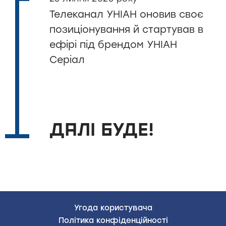
Телеканал УНІАН оновив своє
позиціонування й стартував в
ефірі під брендом УНІАН
Серіал
ДАЛІ БУДЕ!
Угода користувача
Полiтика конфiденцiйностi