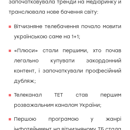
започатковувала тренди на медіаринку й
транслювала нове бачення світу:
Вітчизняне телебачення почало мовити
українською саме на 1+1;
«Плюси» стали першими, хто почав
легально купувати закордонний
контент, і започаткували професійний
дубляж;
Телеканал ТЕТ став першим
розважальним каналом України;
Першою програмою у жанрі
інфотейнмент на вітчизняному ТБ стала