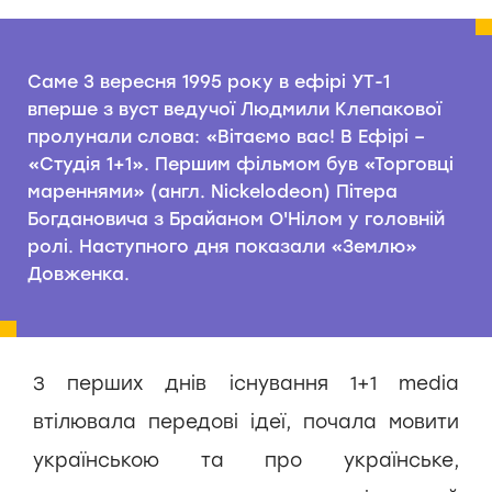
Саме 3 вересня 1995 року в ефірі УТ-1
вперше з вуст ведучої Людмили Клепакової
пролунали слова: «Вітаємо вас! В Ефірі –
«Студія 1+1». Першим фільмом був «Торговці
мареннями» (англ. Nickelodeon) Пітера
Богдановича з Брайаном О'Нілом у головній
ролі. Наступного дня показали «Землю»
Довженка.
З перших днів існування 1+1 media
втілювала передові ідеї, почала мовити
українською та про українське,