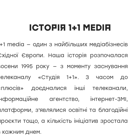
ІСТОРІЯ 1+1 MEDIA
1+1 media — один з найбільших медіабізнесів
Східної Європи. Наша історія розпочалася
восени 1995 року — з моменту заснування
телеканалу «Студія 1+1». З часом до
«плюсів» доєдналися інші телеканали,
інформаційне агентство, інтернет-ЗМІ,
платформи, з'являлися освітні та благодійні
проєкти тощо, а кількість ініціатив зростала
з кожним днем.