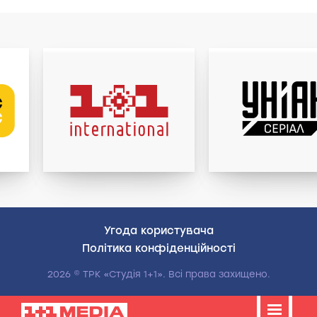
Угода користувача
Полiтика конфiденцiйностi
2026 © ТРК «Студія 1+1». Всі права захищено.