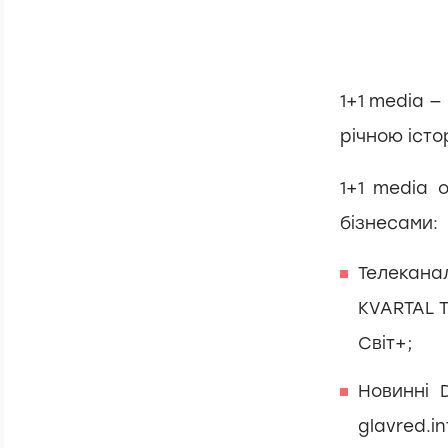
1+1 media —
річною істо
1+1 media 
бізнесами:
Телекана
KVARTAL TV
Світ+;
Новинні D
glavred.in