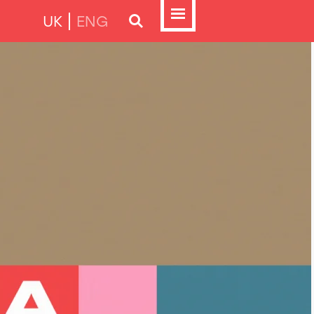
UK
ENG