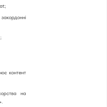
at;
 закордонні
;
рює контент
сорства на
».