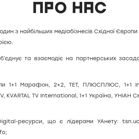
ПРО НАС
 один з найбільших медіабізнесів Східної Європи
рією.
обʼєднує та взаємодіє на партнерських засад
ли 1+1 Марафон, 2+2, ТЕТ, ПЛЮСПЛЮС, 1+1 Int
, KVARTAL TV International, 1+1 Україна, УНІАН Се
igital-ресурси, що є лідерами УАнету: tsn.ua,
fo;