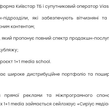
орма Київстар ТБ і супутниковий оператор Vias
-підрозділи, які забезпечують вітчизняні та
сним контентом;
l, який пропонує повний спектр продакшн-послуг
дубляжу;
проєкт 1+1 media school.
має широке дистрибуційне портфоліо та поши
 прямої реклами та міжпрограмного спон
 1+1 media займається сейлзхаус «Сиріус медіа