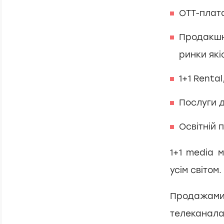
OTT-платф
Продакшн
ринки які
1+1 Renta
Послуги 
Освітній 
1+1 media 
усім світом.
Продажами
телеканалах