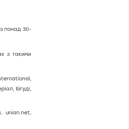
 з понад 30-
ах з такими
ernational,
ріал, Бігуді,
 unian.net,