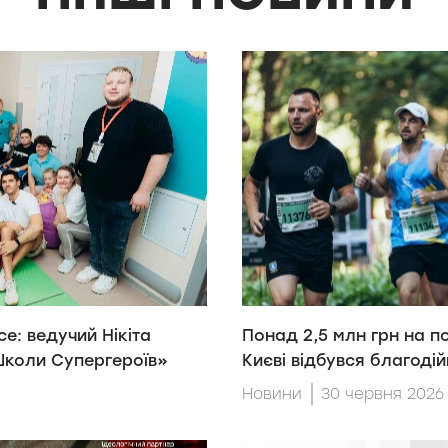
е: ведучий Нікіта
Понад 2,5 млн грн на п
«Школи Супергероїв»
Києві відбувся благодій
Новини
30 червня 2026