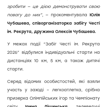
зробити — це дією демонструвати свою
повагу до них”
, — прокоментувала
Юлія
Чубашева, співорганізаторка забігу Честі
ім. Рекрута, дружина Олексія Чубашева.
У межах події “Забіг Честі ім. Рекрута
2026” відбулися індивідуальні старти на
дистанціях 10 км, 5 км, а також дитячі
старти.
Серед відомих особистостей, які взяли
участь у заході – легкоатлетка, срібна
призерка Олімпійських ігор та Чемпіонату
світу
Ірина Ліщинська,
телеведучі