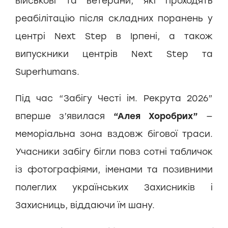
військові та ветерани, які проходять
реабілітацію після складних поранень у
центрі Next Step в Ірпені, а також
випускники центрів Next Step та
Superhumans.
Під час “Забігу Честі ім. Рекрута 2026”
вперше з’явилася
“Алея Хоробрих”
—
меморіальна зона вздовж бігової траси.
Учасники забігу бігли повз сотні табличок
із фотографіями, іменами та позивними
полеглих українських Захисників і
Захисниць, віддаючи їм шану.