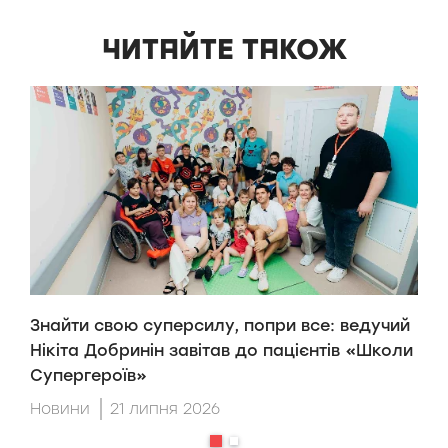
ЧИТАЙТЕ ТАКОЖ
Знайти свою суперсилу, попри все: ведучий
H
Нікіта Добринін завітав до пацієнтів «Школи
п
Супергероїв»
H
Новини
21 липня 2026
Н