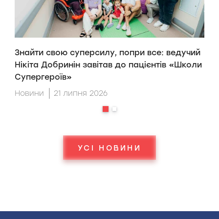
Знайти свою суперсилу, попри все: ведучий
H
Нікіта Добринін завітав до пацієнтів «Школи
п
Супергероїв»
H
Новини
21 липня 2026
Н
УСІ НОВИНИ