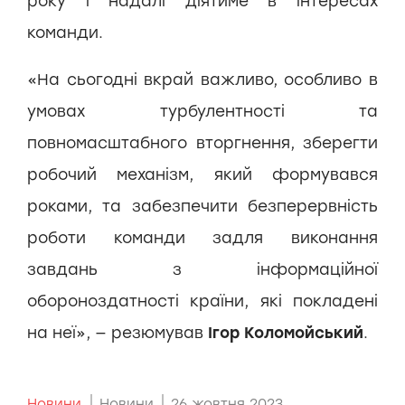
року і надалі діятиме в інтересах
команди.
«На сьогодні вкрай важливо, особливо в
умовах турбулентності та
повномасштабного вторгнення, зберегти
робочий механізм, який формувався
роками, та забезпечити безперервність
роботи команди задля виконання
завдань з інформаційної
обороноздатності країни, які покладені
на неї», — резюмував
Ігор Коломойський
.
Новини
Новини
26 жовтня 2023