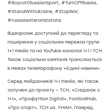
#BoycottRussianSport, #TurnOffRussia,
#StandWithUkraine, #StopWar,
#russiaisateroriststate.
Відеоролик доступний до перегляду та
поширення у соціальних мережах групи
1+1 media та на YouTube-каналах 1+1 і ТСН.
Також соціальна кампанія транслюється
в межах телемарафону «Єдині новини».
Серед майданчиків 1+1 media, які також
залучені до проєкту — ТСН, «Сніданок з
1+1», «Профутбол Digital», FootballHub,
«Про спорт», ТСН.ua, УНІАН, Главред,