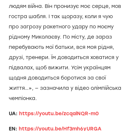
людям війна. Він пронизує моє серце, мов
гостра шабля. І так щоразу, коли я чую
про загрозу ракетного удару по моєму
рідному Миколаєву. По місту, де зараз
перебувають мої батьки, вся моя рідня,
друзі, тренери. Їм доводиться ховатися у
підвалах, щоб вижити. Усім українцям
щодня доводиться боротися за свої
життя…»
, — зазначила у відео олімпійська
чемпіонка.
UA:
https://youtu.be/zcqalNQR-m0
EN:
https://youtu.be/Hf3mh6yURGA