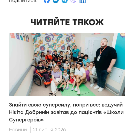
Поділитися:
ЧИТАЙТЕ ТАКОЖ
Знайти свою суперсилу, попри все: ведучий
H
Нікіта Добринін завітав до пацієнтів «Школи
п
Супергероїв»
H
Новини
21 липня 2026
Н