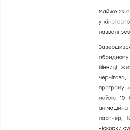
Share:
Майже 29 0
у кінотеат
названі рез
Завершився 
гібридному 
Вінниці, Ж
Чернігова,
програму «
майже 10 0
анімаційна
партнер, 
«Іскорки с