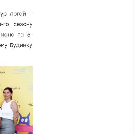
ур Логай —
8-го сезону
рмана та 5-
ому Будинку