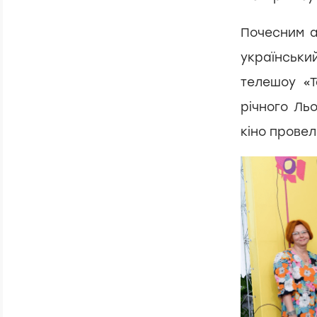
Почесним 
українськи
телешоу «Т
річного Ль
кіно прове