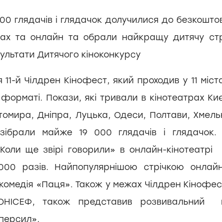
00 глядачів і глядачок долучилися до безкоштов
рах та онлайн та обрали найкращу дитячу стр
ультати Дитячого кіноконкурсу
11-й Чілдрен Кінофест, який проходив у 11 міст
форматі. Покази, які тривали в кінотеатрах Ки
итомира, Дніпра, Луцька, Одеси, Полтави, Хмель
 зібрали майже 19 000 глядачів і глядачок.
Коли ще звірі говорили» в онлайн-кінотеатрі
00 разів. Найпопулярнішою стрічкою онлайн
 комедія «Паця». Також у межах Чілдрен Кінофес
ЮНІСЕФ, також представив розвивальний м
уперсил».