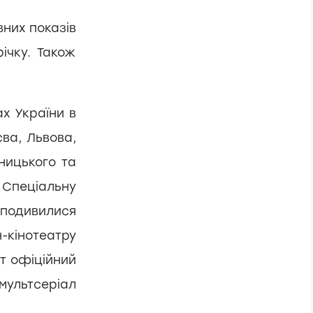
них показів
ічку. Також
ах України в
єва, Львова,
ницького та
 Спеціальну
 подивилися
-кінотеатру
т офіційний
ультсеріал