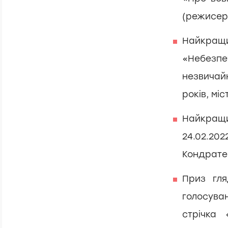
(режисер 
Найкращий
«Небезпе
незвичай
років, міс
Найкращ
24.02.20
Кондратен
Приз гля
голосува
стрічка 