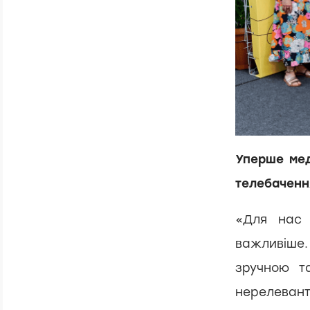
Уперше мед
телебаченн
«Для нас 
важливіше
зручною т
нерелевант