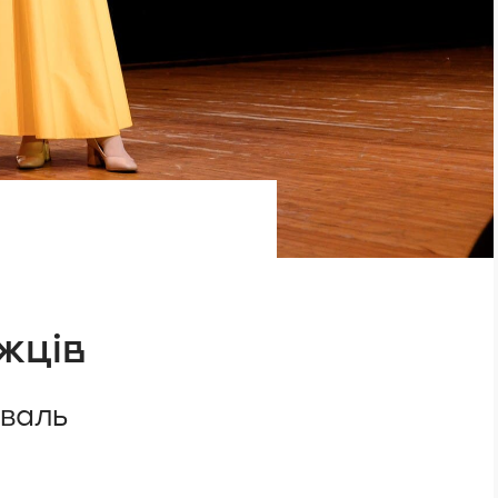
жців
иваль