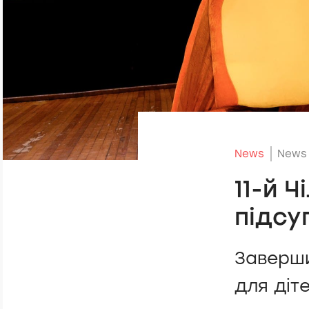
News
News
11-й 
підсу
Заверши
для дітей