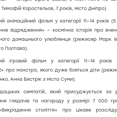
Тимофій Коростельов, 7 років, місто Дніпро).
 анімаційний фільм у категорії 11—14 років (5
чне відрядження» — космічна історія про вчен
ного домашнього улюбленця (режисер Марк Ів
то Полтава).
ий ігровий фільм у категорії 11—14 років
22» про монстра, якого дуже бояться діти (реж
ко, Анна Бистрік з міста Суми).
дацьких симпатій, який присуджується за р
ння глядачів та нагороду у розмірі 7 000 г
«Викрадення століття» про цікаве розсліду