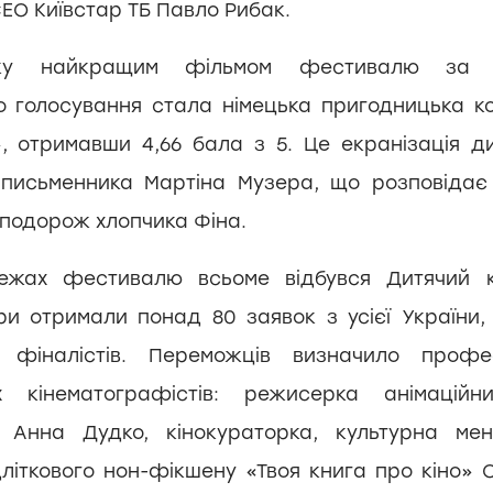
ЕО Київстар ТБ Павло Рибак.
ку найкращим фільмом фестивалю за п
о голосування стала німецька пригодницька ко
, отримавши 4,66 бала з 5. Це екранізація ди
 письменника Мартіна Музера, що розповіда
 подорож хлопчика Фіна.
ежах фестивалю всьоме відбувся Дитячий кі
ри отримали понад 80 заявок з усієї України,
 фіналістів. Переможців визначило профе
их кінематографістів: режисерка анімаційни
а Анна Дудко, кінокураторка, культурна ме
дліткового нон-фікшену «Твоя книга про кіно» О