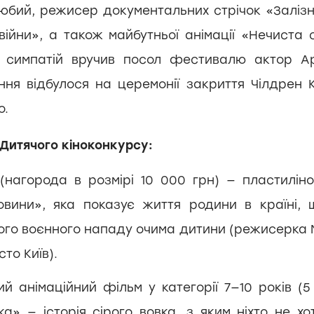
юбий, режисер документальних стрічок «Залізн
війни», а також майбутньої анімації «Нечиста 
х симпатій вручив посол фестивалю актор Ар
ня відбулося на церемонії закриття Чілдрен 
о.
 Дитячого кіноконкурсу:
 (нагорода в розмірі 10 000 грн) — пластиліно
овини», яка показує життя родини в країні,
ого воєнного нападу очима дитини (режисерка 
сто Київ).
й анімаційний фільм у категорії 7—10 років (5
а» — історія сірого вовка, з яким ніхто не хо