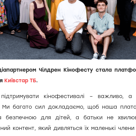
іапартнером Чілдрен Кінофесту стала платфо
я
Київстар ТБ
.
підтримувати кінофестивалі – важливо, а 
. Ми багато сил докладаємо, щоб наша плат
а безпечною для дітей, а батьки не хвилю
ний контент, який дивляться їх маленькі члени