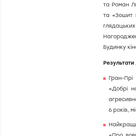
та Роман Л
та «Зошит 
глядацьки
Нагороджен
Будинку кін
Результати
Ґран-Прі
«Добрі н
агресивн
6 років, мі
Найкращи
«Про вовк