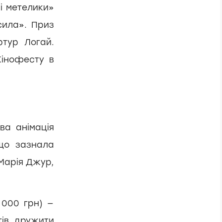
і метелики»
сила». Приз
тур Логай.
Кінофесту в
ва анімація
 що зазнала
Марія Джур,
 000 грн) —
тів дружити