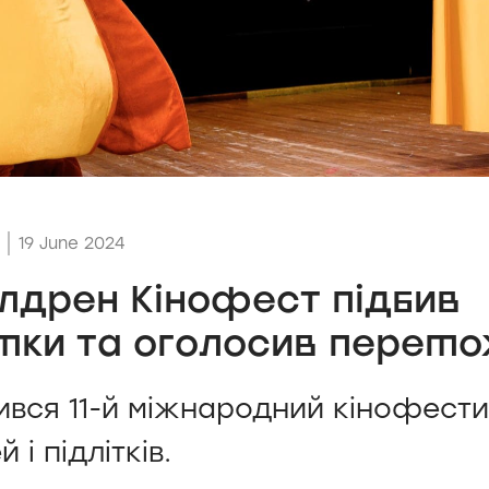
19 June 2024
Чілдрен Кінофест підбив
мки та оголосив перемо
вся 11-й міжнародний кінофест
 і підлітків.