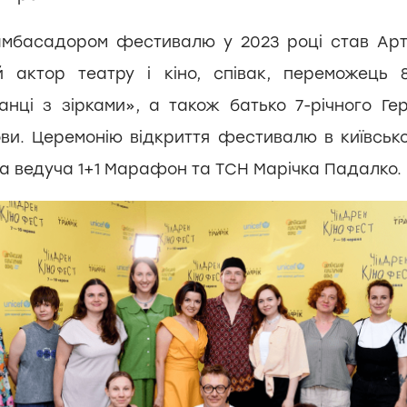
амбасадором фестивалю у 2023 році став Арт
й актор театру і кіно, співак, переможець 
анці з зірками», а також батько 7-річного Ге
ови. Церемонію відкриття фестивалю в київськ
ла ведуча 1+1 Марафон та ТСН Марічка Падалко.