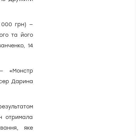
 000 грн) —
ого та його
анченко, 14
 — «Монстр
исер Дарина
езультатом
рн отримала
вання, яке