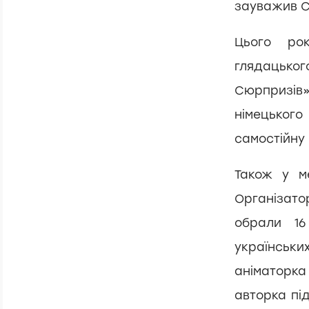
зауважив С
Цього ро
глядацьког
Сюрпризів»
німецького
самостійну
Також у м
Організато
обрали 16
українськ
аніматорк
авторка пі