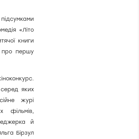
ідсумками
медія «Літо
тячої книги
є про першу
ноконкурс.
 серед яких
сійне журі
х фільмів,
неджерка й
льга Бірзул