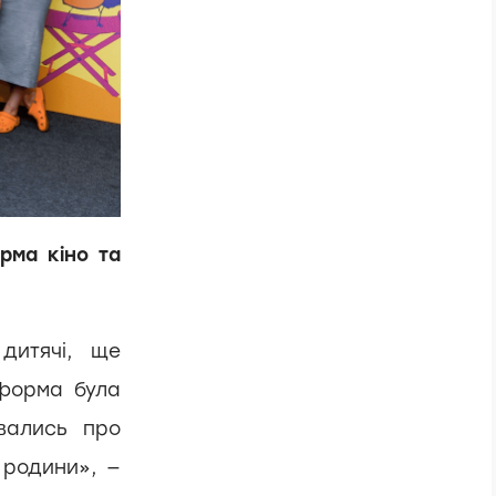
рма кіно та
дитячі, ще
форма була
вались про
 родини», —