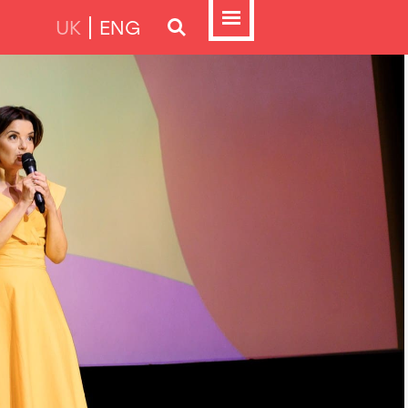
UK
ENG