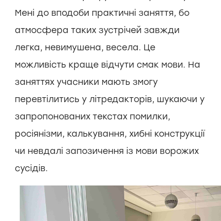
Мені до вподоби практичні заняття, бо
атмосфера таких зустрічей завжди
легка, невимушена, весела. Це
можливість краще відчути смак мови. На
заняттях учасники мають змогу
перевтілитись у літредакторів, шукаючи у
запропонованих текстах помилки,
росіянізми, калькування, хибні конструкції
чи невдалі запозичення із мови ворожих
сусідів.