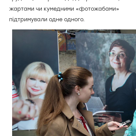
жартами чи кумедними «фотожабами»
підтримували одне одного.