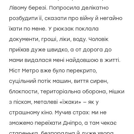
Лівому березі. Попросила делікатно
розбудити її, сказати про війну й негайно
їхати по мене. У рюкзак поклала
документи, гроші, ліки, воду. Чоловік
приїхав дуже швидко, а от дорога до
мами видалася мені найдовшою в житті.
Міст Метро вже було перекрито,
суцільний потік машин, виття сирен,
блокпости, територіальна оборона, мішки
з піском, металеві «їжаки» — як у
страшному кіно. Мучив страх: ми не
зможемо переїхати Дніпро, а там чекає
старенька, безпорадна й дуже хвора