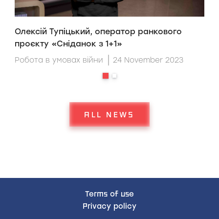
Олексій Тупіцький, оператор ранкового
K
проєкту «Сніданок з 1+1»
c
Робота в умовах війни
24 November 2023
Р
ALL NEWS
Terms of use
Privacy policy