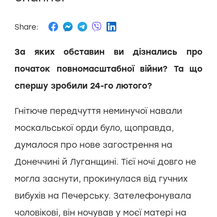
Share:
За яких обставин ви дізнались про
початок повномасштабної війни? Та що
спершу зробили 24-го лютого?
Гнітюче передчуття неминучої навали
москальської орди було, щоправда,
думалося про нове загострення на
Донеччині й Луганщині. Тієї ночі довго не
могла заснути, прокинулася від гучних
вибухів на Печерську. Зателефонувала
чоловікові, він ночував у моєї матері на